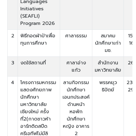
Languages
Initiatives
(SEAFLI)
Program 2026
2
พิธีทอดผ้าป่าเพื่อ
ศาลาธรรม
สมาคม
15/
ทุนการศึกษา
นักศึกษาเก่า
16
มช.
3
งดใช้สถานที่
ศาลาอ่าง
สำนักงาน
26
แก้ว
มหาวิทยาลัย
4
โครงการมหกรรม
ลานกิจกรรม
พรรคยุว
23/
แสดงศักยภาพ
นักศึกษา
ธิปัตย์
29
นักศึกษา
เอนกประสงค์
มหาวิทยาลัย
ด้านหน้า
เชียงใหม่ ครั้ง
หอพัก
ที่2(กาดซาวห้า
นักศึกษา
อาร์ทติดสปีด
หญิง อาคาร
ครีเอทีฟไม่มีลิ
2