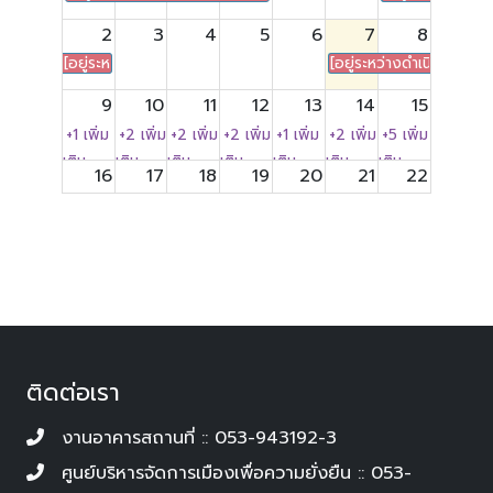
2
3
4
5
6
7
8
[อยู่ระหว่างดำเนินการ] ศาลาอ่างแก้ว : CMU safety road
[อยู่ระหว่างดำเนินการ] 
9
10
11
12
13
14
15
+1 เพิ่ม
+2 เพิ่ม
+2 เพิ่ม
+2 เพิ่ม
+1 เพิ่ม
+2 เพิ่ม
+5 เพิ่ม
เติม
เติม
เติม
เติม
เติม
เติม
เติม
16
17
18
19
20
21
22
+2 เพิ่ม
+4 เพิ่ม
+2 เพิ่ม
เติม
เติม
เติม
23
24
25
26
27
28
29
30
31
1
2
3
4
5
+2 เพิ่ม
+2 เพิ่ม
เติม
เติม
ติดต่อเรา
งานอาคารสถานที่ :: 053-943192-3
ศูนย์บริหารจัดการเมืองเพื่อความยั่งยืน :: 053-